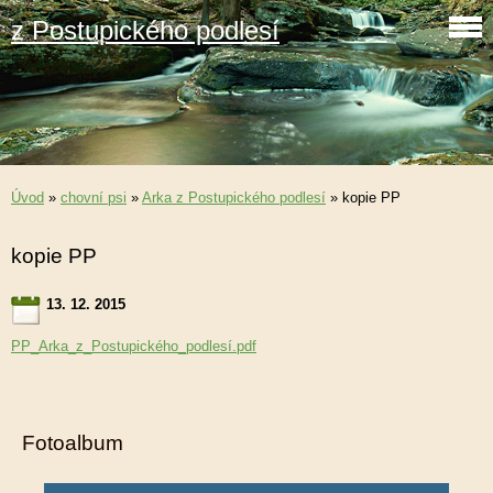
z Postupického podlesí
Úvod
»
chovní psi
»
Arka z Postupického podlesí
»
kopie PP
kopie PP
13. 12. 2015
PP_Arka_z_Postupického_podlesí.pdf
Fotoalbum