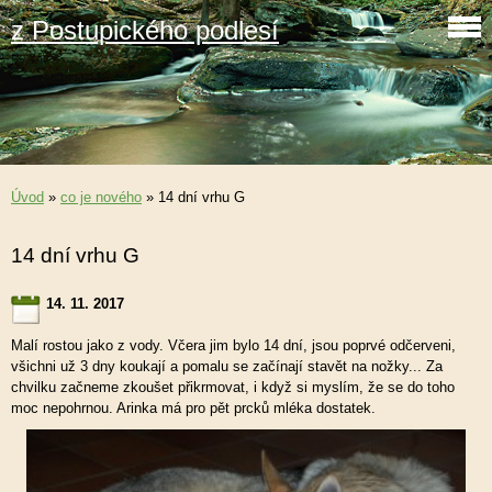
z Postupického podlesí
Úvod
»
co je nového
»
14 dní vrhu G
14 dní vrhu G
14. 11. 2017
Malí rostou jako z vody. Včera jim bylo 14 dní, jsou poprvé odčerveni,
všichni už 3 dny koukají a pomalu se začínají stavět na nožky... Za
chvilku začneme zkoušet přikrmovat, i když si myslím, že se do toho
moc nepohrnou. Arinka má pro pět prcků mléka dostatek.