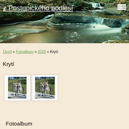
z Postupického podlesí
Úvod
»
Fotoalbum
»
2018
»
Krytí
Krytí
Fotoalbum