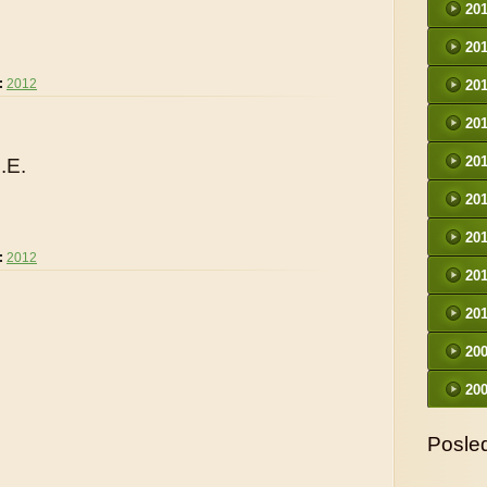
20
20
:
2012
20
20
20
I.E.
20
20
:
2012
20
20
20
20
Posled