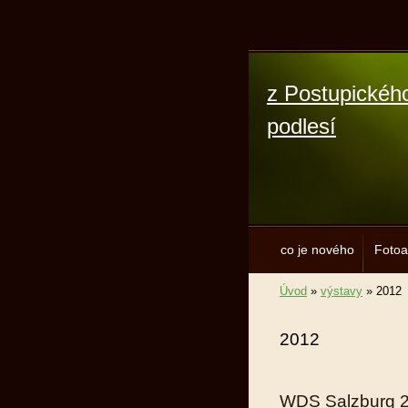
z Postupickéh
podlesí
co je nového
Foto
Úvod
»
výstavy
»
2012
2012
WDS Salzburg 