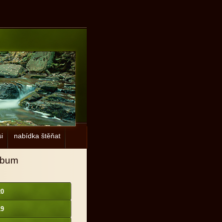
i
nabídka štěňat
lbum
20
19