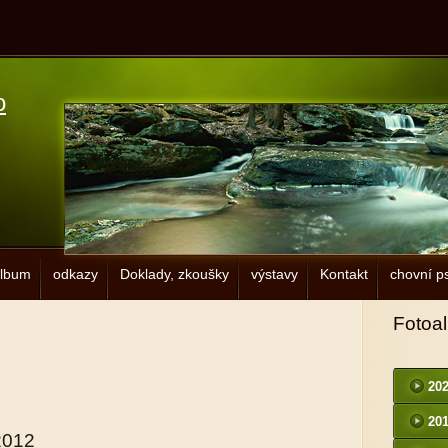
o
album
odkazy
Doklady, zkoušky
výstavy
Kontakt
chovní ps
Fotoa
20
20
2012