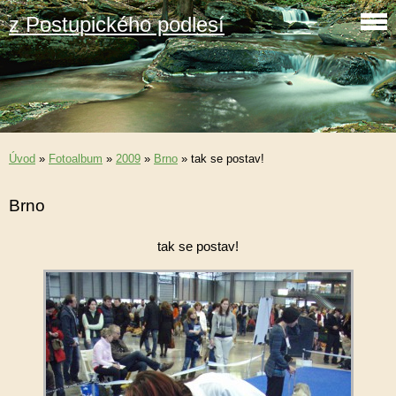
z Postupického podlesí
Úvod
»
Fotoalbum
»
2009
»
Brno
»
tak se postav!
Brno
tak se postav!