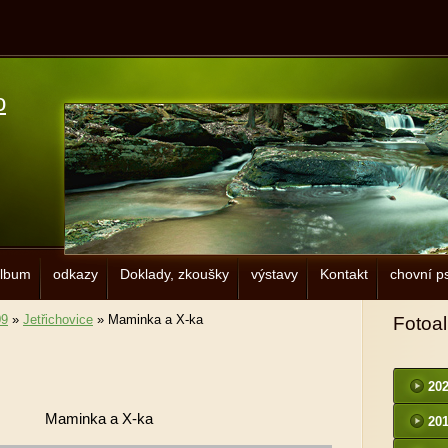
o
album
odkazy
Doklady, zkoušky
výstavy
Kontakt
chovní ps
09
»
Jetřichovice
»
Maminka a X-ka
Fotoa
20
Maminka a X-ka
20