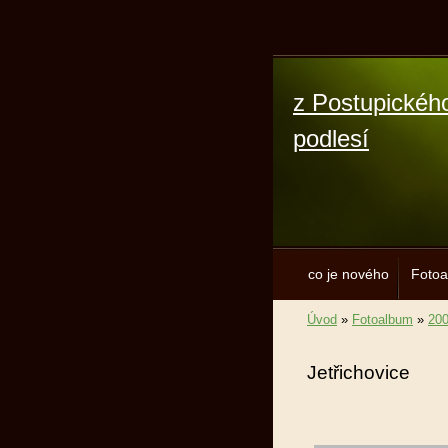
z Postupickéh
podlesí
co je nového
Foto
Úvod
»
Fotoalbum
»
20
Jetřichovice