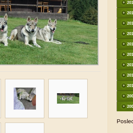
20
20
20
20
20
20
20
20
20
20
20
Posled