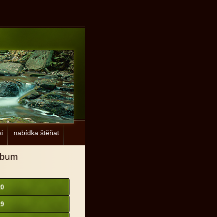
i
nabídka štěňat
lbum
20
19