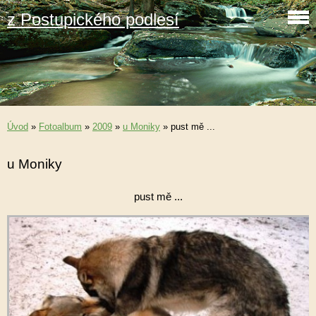
z Postupického podlesí
Úvod
»
Fotoalbum
»
2009
»
u Moniky
»
pust mě ...
u Moniky
pust mě ...