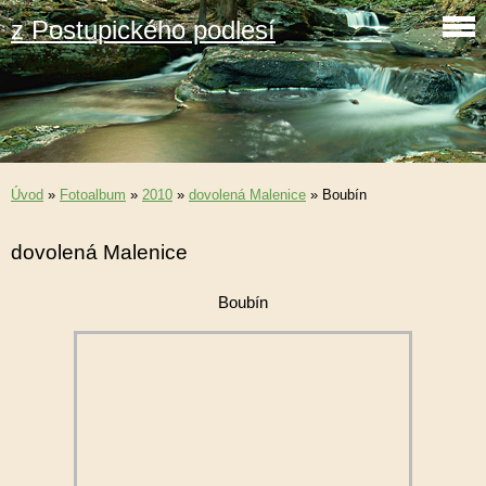
z Postupického podlesí
Úvod
»
Fotoalbum
»
2010
»
dovolená Malenice
»
Boubín
dovolená Malenice
Boubín