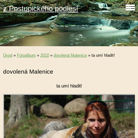
z Postupického podlesí
Úvod
»
Fotoalbum
»
2010
»
dovolená Malenice
»
ta umí hladit!
dovolená Malenice
ta umí hladit!