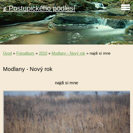
z Postupického podlesí
Úvod
»
Fotoalbum
»
2010
»
Modlany - Nový rok
»
najdi si mne
Modlany - Nový rok
najdi si mne