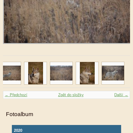
← Předchozí
Zpět do složky
Další →
Fotoalbum
2020