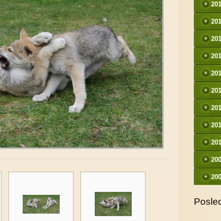
20
20
20
20
20
20
20
20
20
20
20
Posled