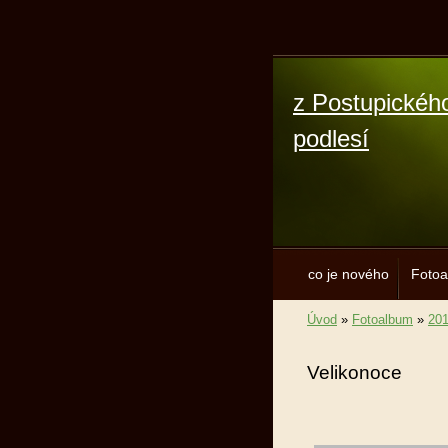
z Postupickéh
podlesí
co je nového
Foto
Úvod
»
Fotoalbum
»
20
Velikonoce