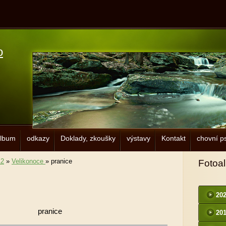
o
album
odkazy
Doklady, zkoušky
výstavy
Kontakt
chovní ps
12
»
Velikonoce
»
pranice
Fotoa
20
pranice
20