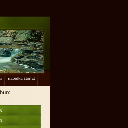
i
nabídka štěňat
lbum
20
19