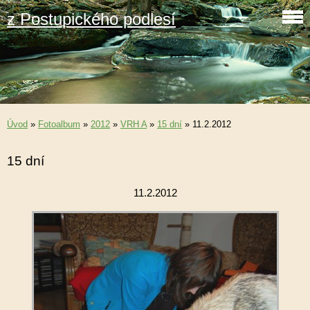
z Postupického podlesí
Úvod
»
Fotoalbum
»
2012
»
VRH A
»
15 dní
»
11.2.2012
15 dní
11.2.2012