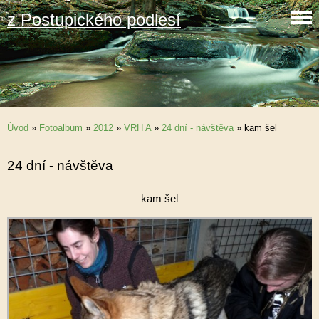
z Postupického podlesí
Úvod
»
Fotoalbum
»
2012
»
VRH A
»
24 dní - návštěva
»
kam šel
24 dní - návštěva
kam šel