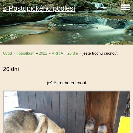
z Postupického podlesí
Úvod
»
Fotoalbum
»
2012
»
VRH A
»
26 dní
»
ještě trochu cucnout
26 dní
ještě trochu cucnout