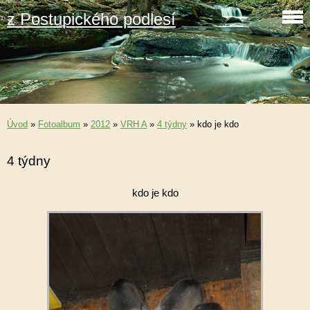
z Postupického podlesí
Úvod
»
Fotoalbum
»
2012
»
VRH A
»
4 týdny
»
kdo je kdo
4 týdny
kdo je kdo