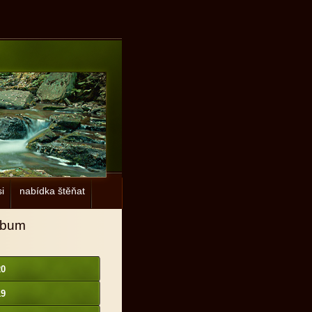
i
nabídka štěňat
lbum
20
19