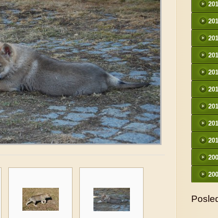
20
20
20
20
20
20
20
20
20
20
20
Posled