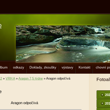
o
album
odkazy
Doklady, zkoušky
výstavy
Kontakt
chovní ps
12
»
VRH A
»
Aragon 7,5 týdne
»
Aragon odpočívá
Fotoa
e
20
Aragon odpočívá
20