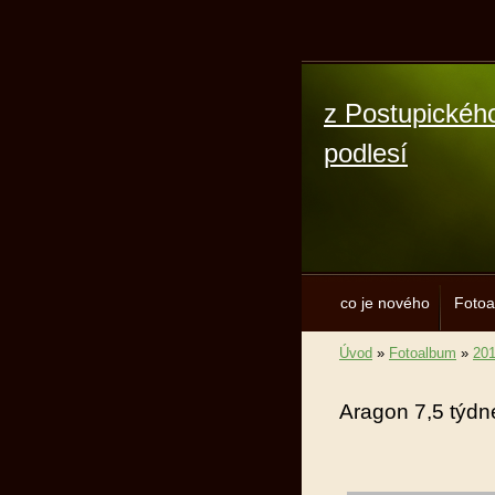
z Postupickéh
podlesí
co je nového
Foto
Úvod
»
Fotoalbum
»
20
Aragon 7,5 týdn