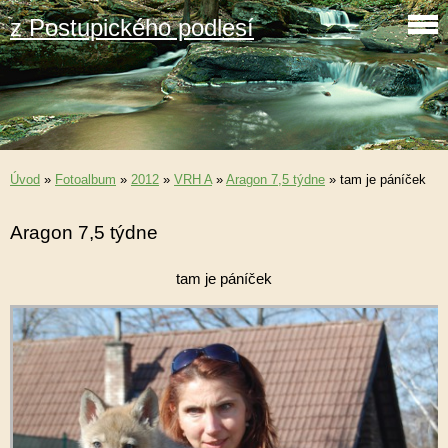
z Postupického podlesí
Úvod
»
Fotoalbum
»
2012
»
VRH A
»
Aragon 7,5 týdne
»
tam je páníček
Aragon 7,5 týdne
tam je páníček