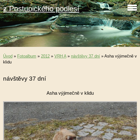
z Postupického podlesí
Úvod
»
Fotoalbum
»
2012
»
VRH A
»
návštěvy 37 dní
»
Asha výjimečně v
klidu
návštěvy 37 dní
Asha výjimečně v klidu